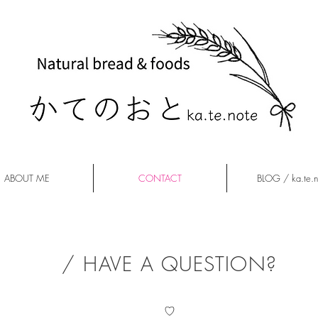
ABOUT ME
CONTACT
BLOG / ka.te.n
/ HAVE A QUESTION?
♡