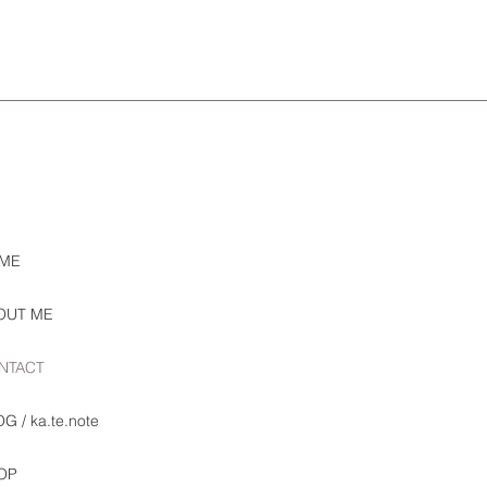
ME
OUT ME
NTACT
G / ka.te.note
OP